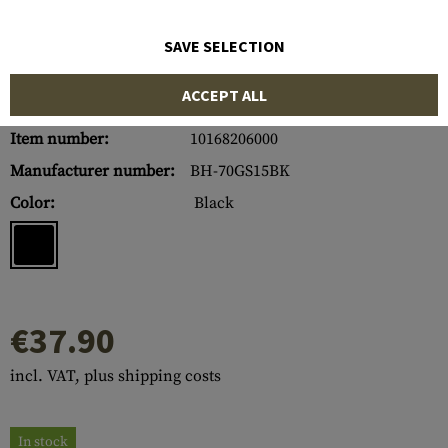
SAVE SELECTION
ACCEPT ALL
Item number:
10168206000
Manufacturer number:
BH-70GS15BK
Color:
Black
€37.90
incl. VAT, plus shipping costs
In stock