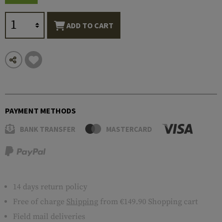
ADD TO CART
PAYMENT METHODS
BANK TRANSFER
MASTERCARD
14 days return policy
Free of charge
Shipping
from €149.90 Shopping cart
Field mail deliveries