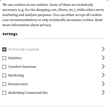
We use cookies on our website. Some of them are technically
necessary (e.g. for the shopping cart, filters, etc.), while others serve
marketing and analysis purposes. You can either accept all cookies
(our recommendation) or only technically necessary cookies.
Read
more information about privacy.
Settings
Home
Tactical Gear
Slings
1-Point Slings
Storm Slin
Technically required
Blackhawk
Statistics
Storm Sling QD
Comfort functions
Marketing
StoreLocator
Mailchimp Connected Site