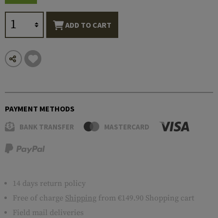
ADD TO CART
PAYMENT METHODS
BANK TRANSFER
MASTERCARD
14 days return policy
Free of charge
Shipping
from €149.90 Shopping cart
Field mail deliveries