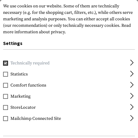
We use cookies on our website. Some of them are technically
necessary (e.g. for the shopping cart, filters, etc.), while others serve
marketing and analysis purposes. You can either accept all cookies
(our recommendation) or only technically necessary cookies.
Read
more information about privacy.
Settings
Home
Tactical Gear
Holsters
Accessories
Molle Adap
Technically required
IMI Defense
Statistics
Molle Adaptor
Comfort functions
Marketing
StoreLocator
Mailchimp Connected Site