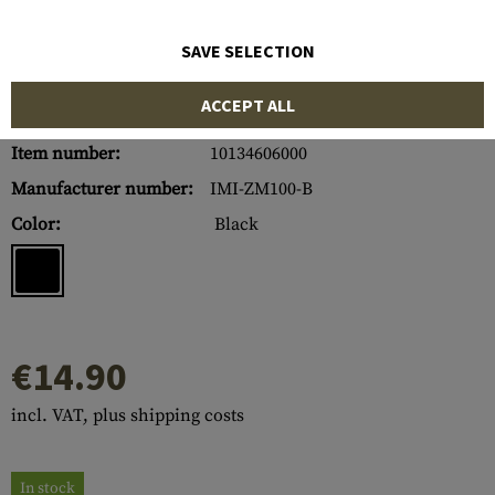
SAVE SELECTION
ACCEPT ALL
Item number:
10134606000
Manufacturer number:
IMI-ZM100-B
Color:
Black
€14.90
incl. VAT, plus shipping costs
In stock